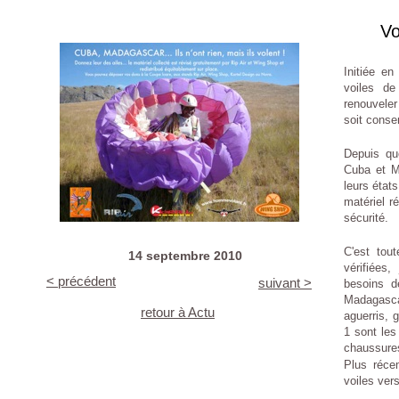
Vo
Initiée en
voiles de
renouveler
soit conse
Depuis qu
Cuba et M
leurs éta
matériel r
sécurité.
C'est tout
14 septembre 2010
vérifiées, 
< précédent
suivant >
besoins 
Madagascar
retour à Actu
aguerris, 
1 sont les
chaussures
Plus réce
voiles ver