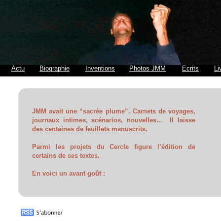
Actu
Biographie
Inventions
Photos JMM
Ecrits
Li
JMM avait une “sacrée plume”. Carnets de voyages,
journaux intimes, scénarios, nouvelles... Il laisse
des centaines de feuillets manuscrits.
Parmi les projets du Cercle figure l’édition de
certains de ses textes.
En voici un avant goût :